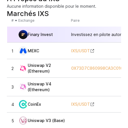
Aucune information disponible pour le moment.
Marchés IXS
#
Exchange
Paire
Finary Invest
Investissez en pilote automat
MEXC
IXS
/
USDT
1
Uniswap V2
0X73D7C860998CA3C01CE8
2
(Ethereum)
Uniswap V4
3
(Ethereum)
CoinEx
IXS
/
USDT
4
Uniswap V3 (Base)
5