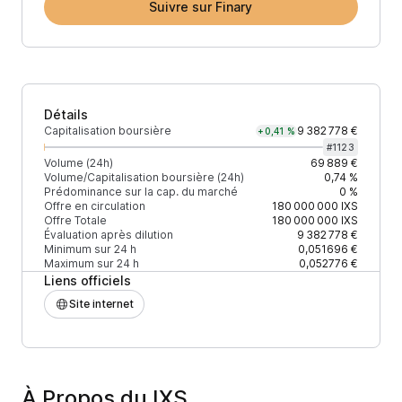
Suivre sur Finary
Détails
Capitalisation boursière
9 382 778 €
+0,41 %
#
1123
Volume (24h)
69 889 €
Volume/Capitalisation boursière (24h)
0,74 %
Prédominance sur la cap. du marché
0 %
Offre en circulation
180 000 000
IXS
Offre Totale
180 000 000
IXS
Évaluation après dilution
9 382 778 €
Minimum sur 24 h
0,051696 €
Maximum sur 24 h
0,052776 €
Liens officiels
Site internet
À Propos du IXS