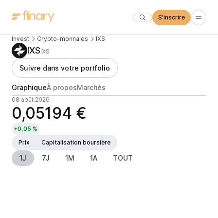
S'inscrire
Invest
Crypto-monnaies
IXS
IXS
IXS
Suivre dans votre portfolio
Graphique
À propos
Marchés
08 août 2026
0,05194 €
+0,05 %
Prix
Capitalisation boursière
1J
7J
1M
1A
TOUT