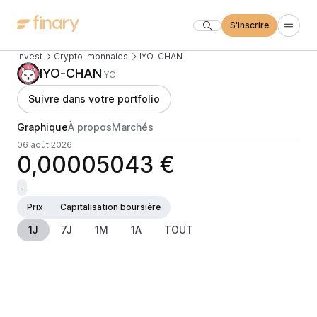
S'inscrire
Invest
Crypto-monnaies
IYO-CHAN
IYO-CHAN
IYO
Suivre dans votre portfolio
Graphique
À propos
Marchés
06 août 2026
0,00005043 €
-
Prix
Capitalisation boursière
1J
7J
1M
1A
TOUT