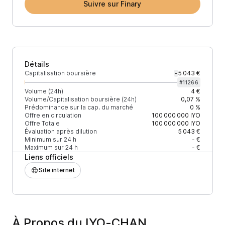
Suivre sur Finary
Détails
Capitalisation boursière
5 043 €
-
#
11266
Volume (24h)
4 €
Volume/Capitalisation boursière (24h)
0,07 %
Prédominance sur la cap. du marché
0 %
Offre en circulation
100 000 000
IYO
Offre Totale
100 000 000
IYO
Évaluation après dilution
5 043 €
Minimum sur 24 h
- €
Maximum sur 24 h
- €
Liens officiels
Site internet
À Propos du IYO-CHAN