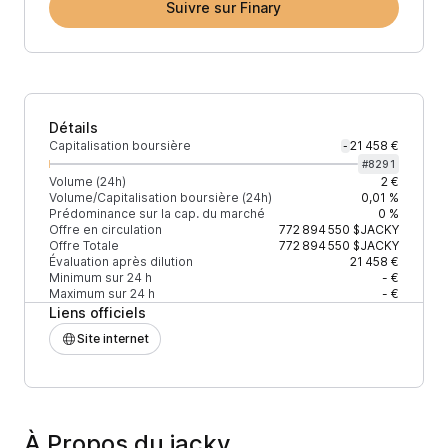
Suivre sur Finary
Détails
Capitalisation boursière
21 458 €
-
#
8291
Volume (24h)
2 €
Volume/Capitalisation boursière (24h)
0,01 %
Prédominance sur la cap. du marché
0 %
Offre en circulation
772 894 550
$JACKY
Offre Totale
772 894 550
$JACKY
Évaluation après dilution
21 458 €
Minimum sur 24 h
- €
Maximum sur 24 h
- €
Liens officiels
Site internet
À Propos du jacky