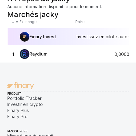
Aucune information disponible pour le moment.
Marchés jacky
#
Exchange
Paire
Finary Invest
Investissez en pilote automat
Raydium
1
0,000031
PRODUIT
Portfolio Tracker
Investir en crypto
Finary Plus
Finary Pro
RESSOURCES
Mises à jour du produit