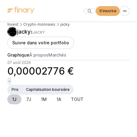
S'inscrire
Invest
Crypto-monnaies
jacky
jacky
$JACKY
Suivre dans votre portfolio
Graphique
À propos
Marchés
07 août 2026
0,00002776 €
-
Prix
Capitalisation boursière
1J
7J
1M
1A
TOUT