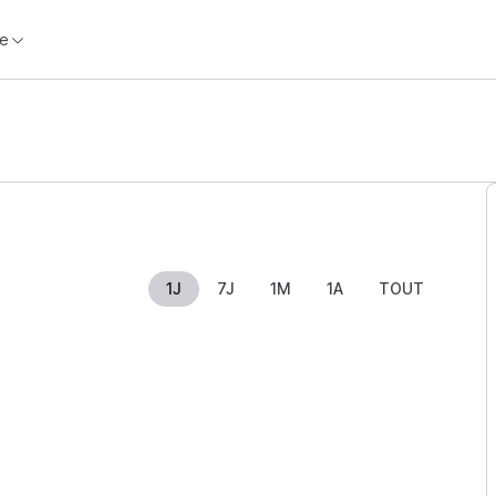
e
1J
7J
1M
1A
TOUT