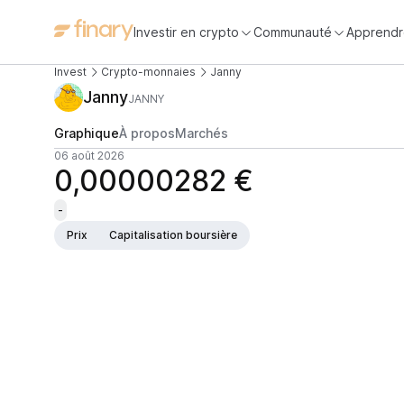
Investir en crypto
Communauté
Apprendr
Invest
Crypto-monnaies
Janny
Janny
JANNY
Graphique
À propos
Marchés
06 août 2026
0,00000282 €
-
Prix
Capitalisation boursière