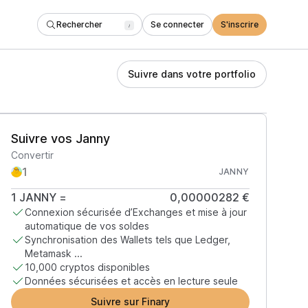
Rechercher
Se connecter
S'inscrire
/
Suivre dans votre portfolio
Suivre vos Janny
Convertir
JANNY
1
JANNY
=
0,00000282 €
Connexion sécurisée d’Exchanges et mise à jour
automatique de vos soldes
Synchronisation des Wallets tels que Ledger,
Metamask ...
10,000 cryptos disponibles
Données sécurisées et accès en lecture seule
Suivre sur Finary