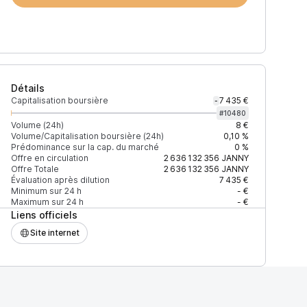
Détails
Capitalisation boursière
7 435 €
-
#
10480
Volume (24h)
8 €
Volume/Capitalisation boursière (24h)
0,10 %
Prédominance sur la cap. du marché
0 %
Offre en circulation
2 636 132 356
JANNY
Offre Totale
2 636 132 356
JANNY
Évaluation après dilution
7 435 €
Minimum sur 24 h
- €
Maximum sur 24 h
- €
Liens officiels
Site internet