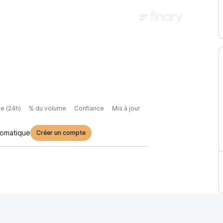
e (24h)
% du volume
Confiance
Mis à jour
tomatique
Créer un compte