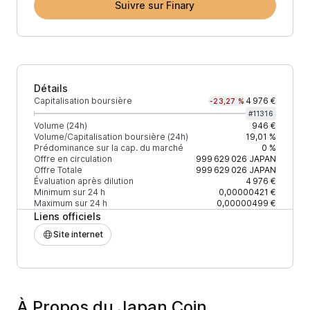
Suivre sur Finary
Détails
Capitalisation boursière
4 976 €
-23,27 %
#
11316
Volume (24h)
946 €
Volume/Capitalisation boursière (24h)
19,01 %
Prédominance sur la cap. du marché
0 %
Offre en circulation
999 629 026
JAPAN
Offre Totale
999 629 026
JAPAN
Évaluation après dilution
4 976 €
Minimum sur 24 h
0,00000421 €
Maximum sur 24 h
0,00000499 €
Liens officiels
Site internet
À Propos du Japan Coin