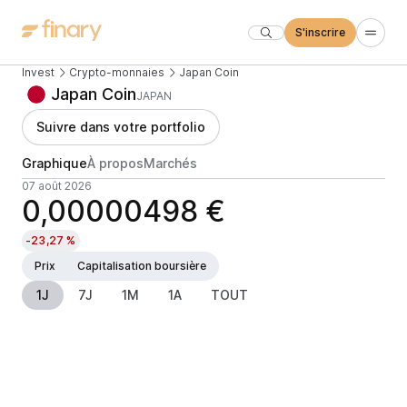
S'inscrire
Invest
Crypto-monnaies
Japan Coin
Japan Coin
JAPAN
Suivre dans votre portfolio
Graphique
À propos
Marchés
07 août 2026
0,00000498 €
-23,27 %
Prix
Capitalisation boursière
1J
7J
1M
1A
TOUT