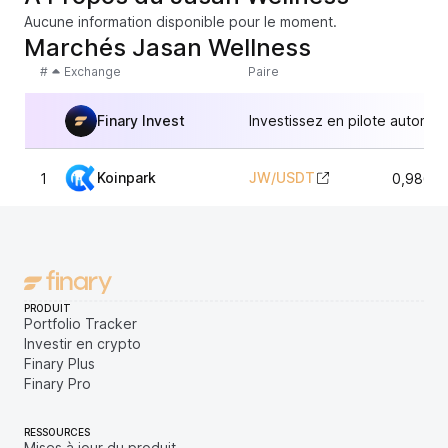
Aucune information disponible pour le moment.
Marchés Jasan Wellness
#
Exchange
Paire
Finary Invest
Investissez en pilote automat
Koinpark
JW
/
USDT
1
0,98645
PRODUIT
Portfolio Tracker
Investir en crypto
Finary Plus
Finary Pro
RESSOURCES
Mises à jour du produit