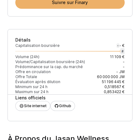
Suivre sur Finary
Détails
Capitalisation boursière
- €
-
#
Volume (24h)
11 109 €
Volume/Capitalisation boursière (24h)
-
Prédominance sur la cap. du marché
-
Offre en circulation
-
JW
Offre Totale
60 000 000
JW
Évaluation après dilution
51 196 445 €
Minimum sur 24 h
0,518567 €
Maximum sur 24 h
0,853422 €
Liens officiels
Site internet
Github
À Propos du Jasan Wellness