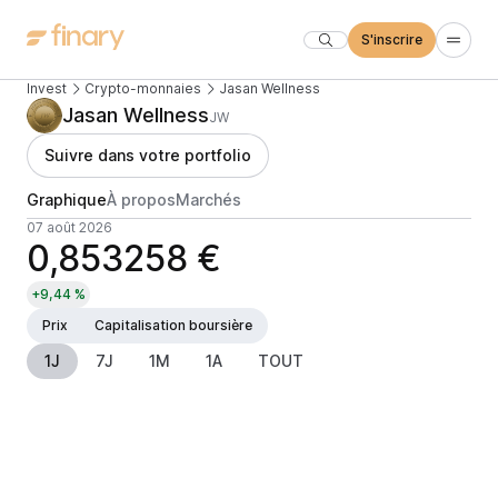
S'inscrire
Invest
Crypto-monnaies
Jasan Wellness
Jasan Wellness
JW
Suivre dans votre portfolio
Graphique
À propos
Marchés
07 août 2026
0,853258 €
+9,44 %
Prix
Capitalisation boursière
1J
7J
1M
1A
TOUT