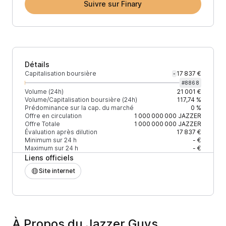
Suivre sur Finary
Détails
Capitalisation boursière
17 837 €
-
#
8868
Volume (24h)
21 001 €
Volume/Capitalisation boursière (24h)
117,74 %
Prédominance sur la cap. du marché
0 %
Offre en circulation
1 000 000 000
JAZZER
Offre Totale
1 000 000 000
JAZZER
Évaluation après dilution
17 837 €
Minimum sur 24 h
- €
Maximum sur 24 h
- €
Liens officiels
Site internet
À Propos du Jazzer Guys