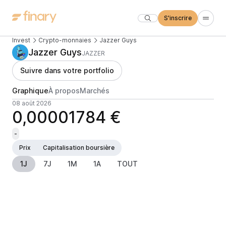
S'inscrire
Invest
Crypto-monnaies
Jazzer Guys
Jazzer Guys
JAZZER
Suivre dans votre portfolio
Graphique
À propos
Marchés
08 août 2026
0,00001784 €
-
Prix
Capitalisation boursière
1J
7J
1M
1A
TOUT