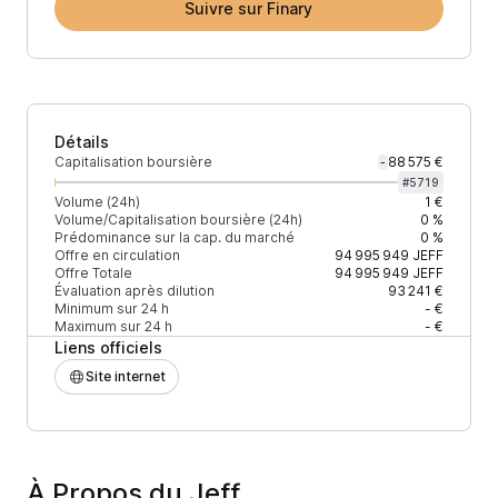
Suivre sur Finary
Détails
Capitalisation boursière
88 575 €
-
#
5719
Volume (24h)
1 €
Volume/Capitalisation boursière (24h)
0 %
Prédominance sur la cap. du marché
0 %
Offre en circulation
94 995 949
JEFF
Offre Totale
94 995 949
JEFF
Évaluation après dilution
93 241 €
Minimum sur 24 h
- €
Maximum sur 24 h
- €
Liens officiels
Site internet
À Propos du Jeff