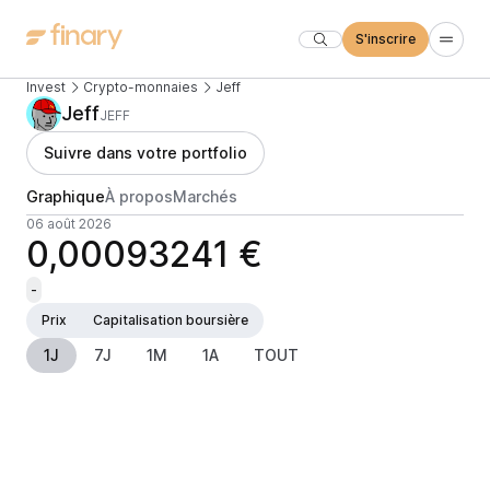
S'inscrire
Invest
Crypto-monnaies
Jeff
Jeff
JEFF
Suivre dans votre portfolio
Graphique
À propos
Marchés
06 août 2026
0,00093241 €
-
Prix
Capitalisation boursière
1J
7J
1M
1A
TOUT