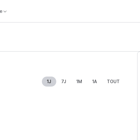
e
1J
7J
1M
1A
TOUT