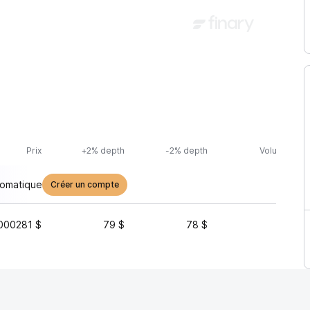
Prix
+2% depth
-2% depth
Volume (24h
tomatique
Créer un compte
000281 $
79 $
78 $
62 