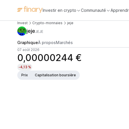
Investir en crypto
Communauté
Apprendr
Invest
Crypto-monnaies
jeje
jeje
JEJE
Graphique
À propos
Marchés
07 août 2026
0,00000244 €
-4,13 %
Prix
Capitalisation boursière