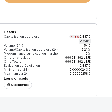
Détails
Capitalisation boursière
2 437 €
-4,13 %
#
12589
Volume (24h)
54 €
Volume/Capitalisation boursière (24h)
2,21 %
Prédominance sur la cap. du marché
0 %
)
% du volume
Confiance
Mis à jour
Offre en circulation
999 611 392
JEJE
Offre Totale
999 611 392
JEJE
Évaluation après dilution
2 437 €
Minimum sur 24 h
0,00000243 €
Maximum sur 24 h
0,00000258 €
Liens officiels
$
100 %
Récemment
ÉLEVÉE
Site internet