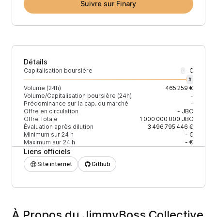
Suivre sur Finary
Détails
Capitalisation boursière
- €
-
#
Volume (24h)
465 259 €
Volume/Capitalisation boursière (24h)
-
Prédominance sur la cap. du marché
-
Offre en circulation
-
JBC
Offre Totale
1 000 000 000
JBC
Évaluation après dilution
3 496 795 446 €
Minimum sur 24 h
- €
Maximum sur 24 h
- €
Liens officiels
Site internet
Github
À Propos du JimmyBoss Collective