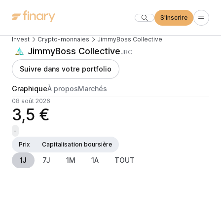
S'inscrire
Invest
Crypto-monnaies
JimmyBoss Collective
JimmyBoss Collective
JBC
Suivre dans votre portfolio
Graphique
À propos
Marchés
08 août 2026
3,5 €
-
Prix
Capitalisation boursière
1J
7J
1M
1A
TOUT