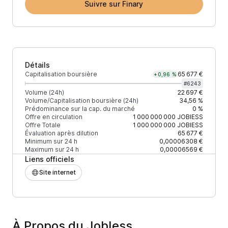
Suivre sur Finary
Détails
Capitalisation boursière
65 677 €
+0,96 %
#
6243
Volume (24h)
22 697 €
Volume/Capitalisation boursière (24h)
34,56 %
Prédominance sur la cap. du marché
0 %
Offre en circulation
1 000 000 000
JOBIESS
Offre Totale
1 000 000 000
JOBIESS
Évaluation après dilution
65 677 €
Minimum sur 24 h
0,00006308 €
Maximum sur 24 h
0,00006569 €
Liens officiels
Site internet
À Propos du JobIess