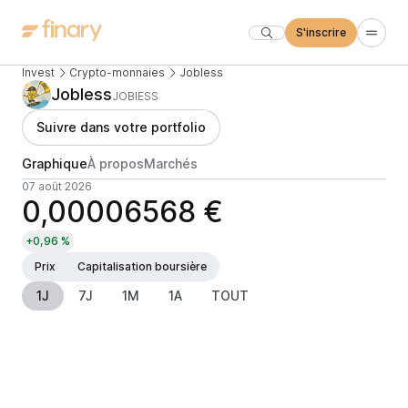
S'inscrire
Invest
Crypto-monnaies
JobIess
JobIess
JOBIESS
Suivre dans votre portfolio
Graphique
À propos
Marchés
07 août 2026
0,00006568 €
+0,96 %
Prix
Capitalisation boursière
1J
7J
1M
1A
TOUT