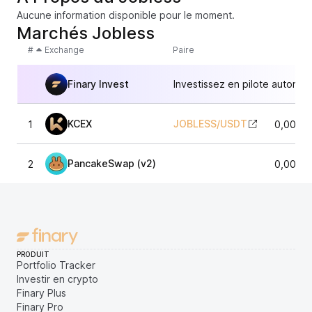
Aucune information disponible pour le moment.
Marchés JobIess
#
Exchange
Paire
Finary Invest
Investissez en pilote automat
KCEX
JOBLESS
/
USDT
1
0,0000
PancakeSwap (v2)
2
0,0000
PRODUIT
Portfolio Tracker
Investir en crypto
Finary Plus
Finary Pro