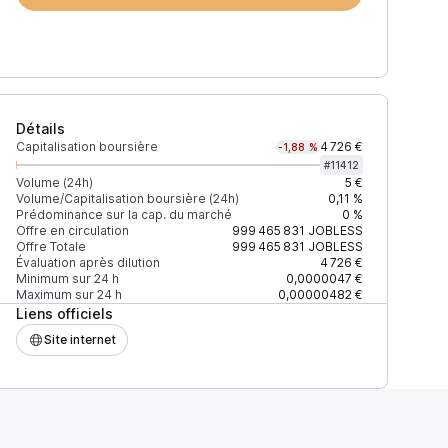
Détails
Capitalisation boursière
4 726 €
-1,88 %
#
11412
Volume (24h)
5 €
Volume/Capitalisation boursière (24h)
0,11 %
Prédominance sur la cap. du marché
0 %
)
% du volume
Confiance
Mis à jour
Offre en circulation
999 465 831
JOBLESS
Offre Totale
999 465 831
JOBLESS
Évaluation après dilution
4 726 €
Minimum sur 24 h
0,0000047 €
Maximum sur 24 h
0,00000482 €
Liens officiels
$
100 %
Récemment
ÉLEVÉE
Site internet