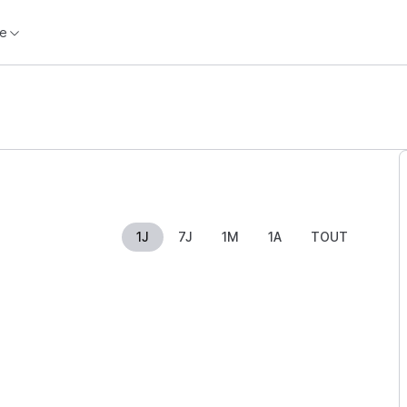
e
1J
7J
1M
1A
TOUT