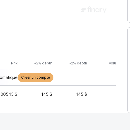
Prix
+2% depth
-2% depth
Volume (24h
tomatique
Créer un compte
000545 $
145 $
145 $
6 