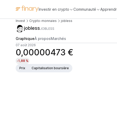
Investir en crypto
Communauté
Apprendr
Invest
Crypto-monnaies
jobless
jobless
JOBLESS
Graphique
À propos
Marchés
07 août 2026
0,00000473 €
-1,88 %
Prix
Capitalisation boursière