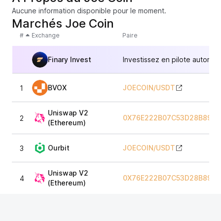
Aucune information disponible pour le moment.
Marchés Joe Coin
#
Exchange
Paire
Finary Invest
Investissez en pilote automat
BVOX
JOECOIN
/
USDT
1
Uniswap V2
0X76E222B07C53D28B89B0
2
(Ethereum)
Ourbit
JOECOIN
/
USDT
3
Uniswap V2
0X76E222B07C53D28B89B0
4
(Ethereum)