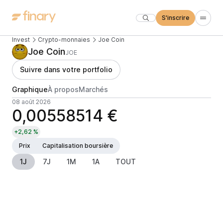
S'inscrire
Invest
Crypto-monnaies
Joe Coin
Joe Coin
JOE
Suivre dans votre portfolio
Graphique
À propos
Marchés
08 août 2026
0,00558514 €
+2,62 %
Prix
Capitalisation boursière
1J
7J
1M
1A
TOUT