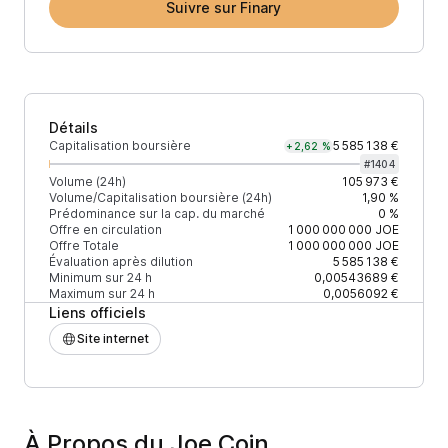
Suivre sur Finary
Détails
Capitalisation boursière
5 585 138 €
+2,62 %
#
1404
Volume (24h)
105 973 €
Volume/Capitalisation boursière (24h)
1,90 %
Prédominance sur la cap. du marché
0 %
Offre en circulation
1 000 000 000
JOE
Offre Totale
1 000 000 000
JOE
Évaluation après dilution
5 585 138 €
Minimum sur 24 h
0,00543689 €
Maximum sur 24 h
0,0056092 €
Liens officiels
Site internet
À Propos du Joe Coin