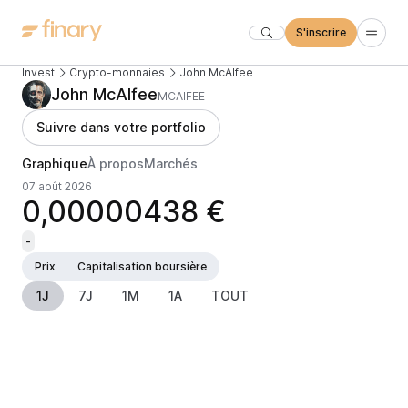
S'inscrire
Invest
Crypto-monnaies
John McAIfee
John McAIfee
MCAIFEE
Suivre dans votre portfolio
Graphique
À propos
Marchés
07 août 2026
0,00000438 €
-
Prix
Capitalisation boursière
1J
7J
1M
1A
TOUT