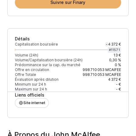
Suivre sur Finary
Détails
Capitalisation boursière
4 372 €
-
#
11571
Volume (24h)
13 €
Volume/Capitalisation boursière (24h)
0,30 %
Prédominance sur la cap. du marché
0 %
Offre en circulation
998 710 053
MCAIFEE
Offre Totale
998 710 053
MCAIFEE
Évaluation après dilution
4 372 €
Minimum sur 24 h
- €
Maximum sur 24 h
- €
Liens officiels
Site internet
À Propos du John McAIfee