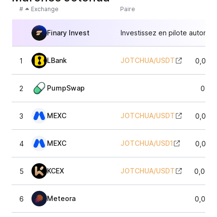
#
Exchange
Paire
Finary Invest
Investissez en pilote automat
LBank
JOTCHUA
/
USDT
1
0,001
PumpSwap
2
0,00
MEXC
JOTCHUA
/
USDT
3
0,001
MEXC
JOTCHUA
/
USD1
4
0,001
KCEX
JOTCHUA
/
USDT
5
0,001
Meteora
6
0,001