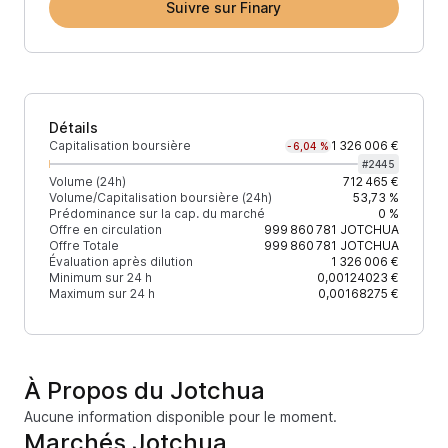
Suivre sur Finary
Détails
Capitalisation boursière
1 326 006 €
-6,04 %
#
2445
Volume (24h)
712 465 €
Volume/Capitalisation boursière (24h)
53,73 %
Prédominance sur la cap. du marché
0 %
Offre en circulation
999 860 781
JOTCHUA
Offre Totale
999 860 781
JOTCHUA
Évaluation après dilution
1 326 006 €
Minimum sur 24 h
0,00124023 €
Maximum sur 24 h
0,00168275 €
À Propos du Jotchua
Aucune information disponible pour le moment.
Marchés Jotchua