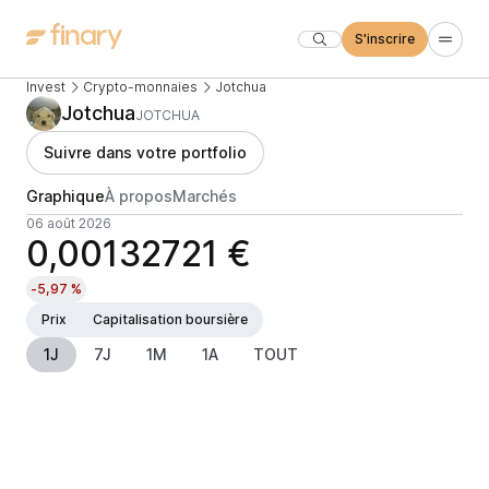
S'inscrire
Invest
Crypto-monnaies
Jotchua
Jotchua
JOTCHUA
Suivre dans votre portfolio
Graphique
À propos
Marchés
06 août 2026
0,00132721 €
-5,97 %
Prix
Capitalisation boursière
1J
7J
1M
1A
TOUT