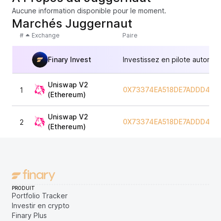
Aucune information disponible pour le moment.
Marchés Juggernaut
#
Exchange
Paire
Finary Invest
Investissez en pilote automat
Uniswap V2
0X73374EA518DE7ADDD4C2
1
(Ethereum)
Uniswap V2
0X73374EA518DE7ADDD4C2
2
(Ethereum)
PRODUIT
Portfolio Tracker
Investir en crypto
Finary Plus