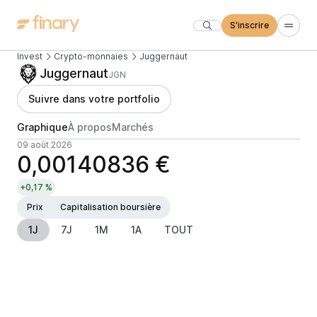
S'inscrire
Invest
Crypto-monnaies
Juggernaut
Juggernaut
JGN
Suivre dans votre portfolio
Graphique
À propos
Marchés
09 août 2026
0,00140836 €
+0,17 %
Prix
Capitalisation boursière
1J
7J
1M
1A
TOUT