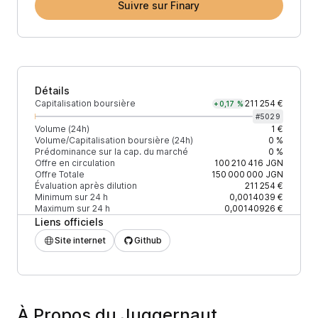
Suivre sur Finary
Détails
Capitalisation boursière
211 254 €
+0,17 %
#
5029
Volume (24h)
1 €
Volume/Capitalisation boursière (24h)
0 %
Prédominance sur la cap. du marché
0 %
Offre en circulation
100 210 416
JGN
Offre Totale
150 000 000
JGN
Évaluation après dilution
211 254 €
Minimum sur 24 h
0,0014039 €
Maximum sur 24 h
0,00140926 €
Liens officiels
Site internet
Github
À Propos du Juggernaut