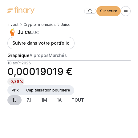
S'inscrire
Invest
Crypto-monnaies
Juice
Juice
JUC
Suivre dans votre portfolio
Graphique
À propos
Marchés
10 août 2026
0,00019019 €
-0,36 %
Prix
Capitalisation boursière
1J
7J
1M
1A
TOUT