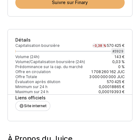
Suivre sur Finary
Détails
Capitalisation boursière
570 425 €
-0,38 %
#
3929
Volume (24h)
143 €
Volume/Capitalisation boursière (24h)
0,03 %
Prédominance sur la cap. du marché
0 %
Offre en circulation
1 708 260 162
JUC
Offre Totale
3 000 000 000
JUC
Évaluation après dilution
570 425 €
Minimum sur 24 h
0,00018865 €
Maximum sur 24 h
0,00019393 €
Liens officiels
Site internet
À Propos du Juice