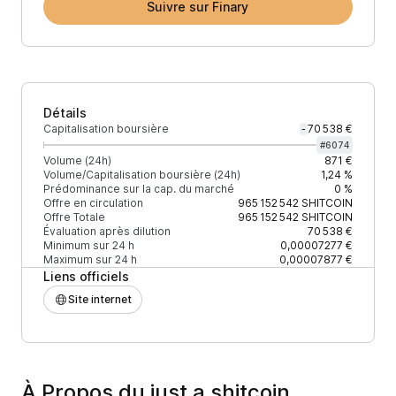
Suivre sur Finary
Détails
Capitalisation boursière
70 538 €
-
#
6074
Volume (24h)
871 €
Volume/Capitalisation boursière (24h)
1,24 %
Prédominance sur la cap. du marché
0 %
Offre en circulation
965 152 542
SHITCOIN
Offre Totale
965 152 542
SHITCOIN
Évaluation après dilution
70 538 €
Minimum sur 24 h
0,00007277 €
Maximum sur 24 h
0,00007877 €
Liens officiels
Site internet
À Propos du just a shitcoin