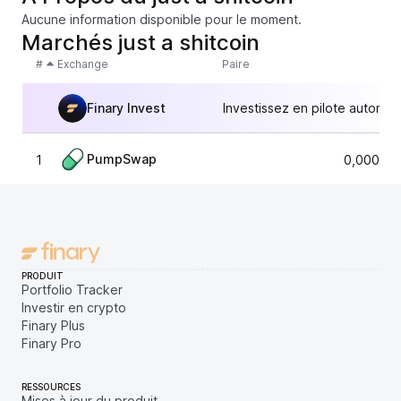
Aucune information disponible pour le moment.
Marchés just a shitcoin
#
Exchange
Paire
Finary Invest
Investissez en pilote automat
PumpSwap
1
0,000084
PRODUIT
Portfolio Tracker
Investir en crypto
Finary Plus
Finary Pro
RESSOURCES
Mises à jour du produit