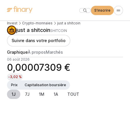
S'inscrire
Invest
Crypto-monnaies
just a shitcoin
just a shitcoin
SHITCOIN
Suivre dans votre portfolio
Graphique
À propos
Marchés
06 août 2026
0,00007309 €
-3,02 %
Prix
Capitalisation boursière
1J
7J
1M
1A
TOUT