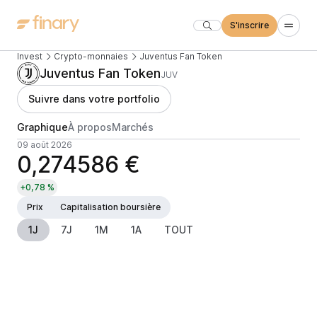
S'inscrire
Invest
Crypto-monnaies
Juventus Fan Token
Juventus Fan Token
JUV
Suivre dans votre portfolio
Graphique
À propos
Marchés
09 août 2026
0,274586 €
+0,78 %
Prix
Capitalisation boursière
1J
7J
1M
1A
TOUT