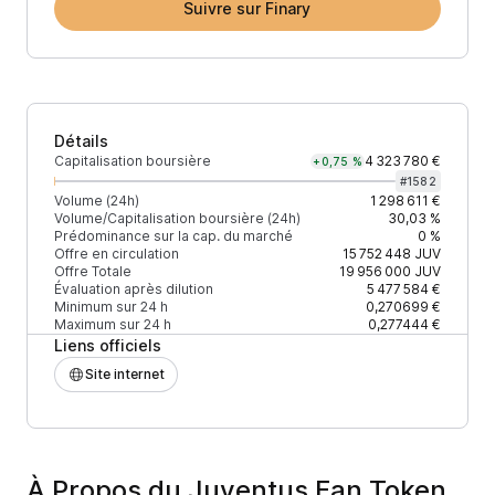
Suivre sur Finary
Détails
Capitalisation boursière
4 323 780 €
+0,75 %
#
1582
Volume (24h)
1 298 611 €
Volume/Capitalisation boursière (24h)
30,03 %
Prédominance sur la cap. du marché
0 %
Offre en circulation
15 752 448
JUV
Offre Totale
19 956 000
JUV
Évaluation après dilution
5 477 584 €
Minimum sur 24 h
0,270699 €
Maximum sur 24 h
0,277444 €
Liens officiels
Site internet
À Propos du Juventus Fan Token