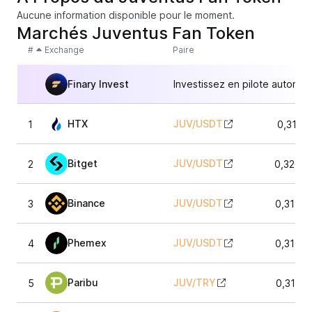
Aucune information disponible pour le moment.
Marchés Juventus Fan Token
#
Exchange
Paire
Finary Invest
Investissez en pilote automat
HTX
JUV
/
USDT
1
0,3124
Bitget
JUV
/
USDT
2
0,3206
Binance
JUV
/
USDT
3
0,3197
Phemex
JUV
/
USDT
4
0,3167
Paribu
JUV
/
TRY
5
0,3197