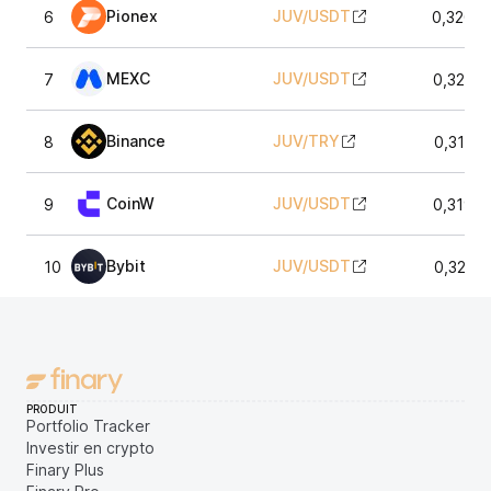
Pionex
JUV
/
USDT
6
0,3207
MEXC
JUV
/
USDT
7
0,3203
Binance
JUV
/
TRY
8
0,3193
CoinW
JUV
/
USDT
9
0,3190
Bybit
JUV
/
USDT
10
0,3201
PRODUIT
Portfolio Tracker
Investir en crypto
Finary Plus