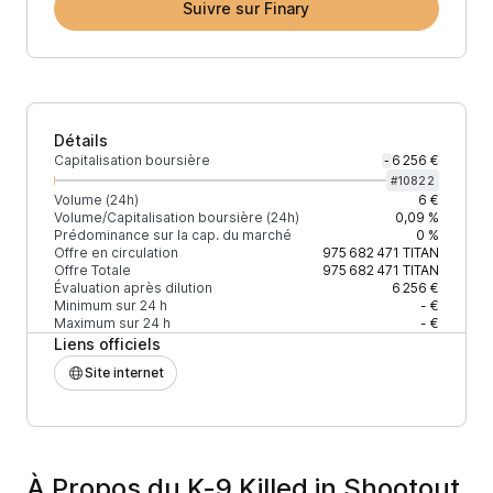
Suivre sur Finary
Détails
Capitalisation boursière
6 256 €
-
#
10822
Volume (24h)
6 €
Volume/Capitalisation boursière (24h)
0,09 %
Prédominance sur la cap. du marché
0 %
Offre en circulation
975 682 471
TITAN
Offre Totale
975 682 471
TITAN
Évaluation après dilution
6 256 €
Minimum sur 24 h
- €
Maximum sur 24 h
- €
Liens officiels
Site internet
À Propos du K-9 Killed in Shootout