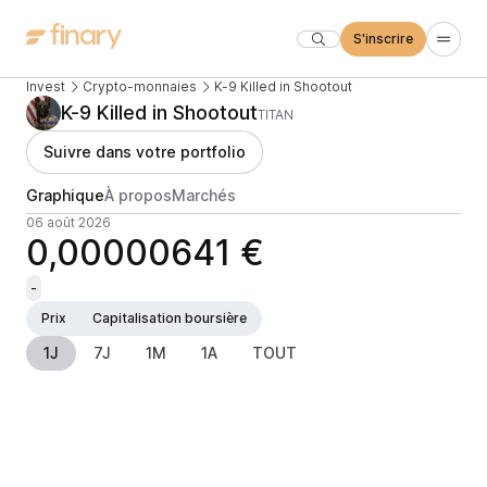
S'inscrire
Invest
Crypto-monnaies
K-9 Killed in Shootout
K-9 Killed in Shootout
TITAN
Suivre dans votre portfolio
Graphique
À propos
Marchés
06 août 2026
0,00000641 €
-
Prix
Capitalisation boursière
1J
7J
1M
1A
TOUT