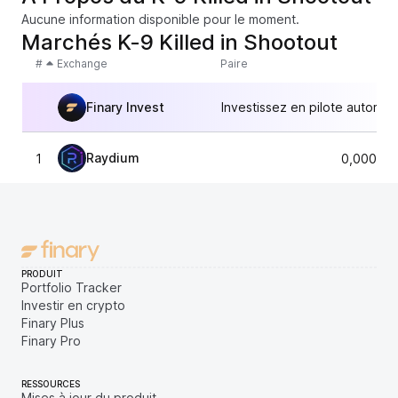
Aucune information disponible pour le moment.
Marchés K-9 Killed in Shootout
#
Exchange
Paire
Finary Invest
Investissez en pilote automat
Raydium
1
0,000007
PRODUIT
Portfolio Tracker
Investir en crypto
Finary Plus
Finary Pro
RESSOURCES
Mises à jour du produit