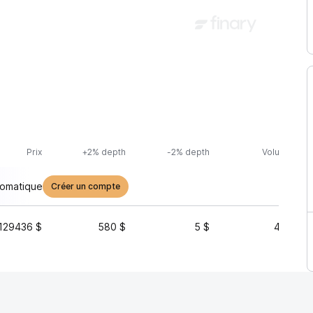
Prix
+2% depth
-2% depth
Volume (24h
tomatique
Créer un compte
129436 $
580 $
5 $
40 655 