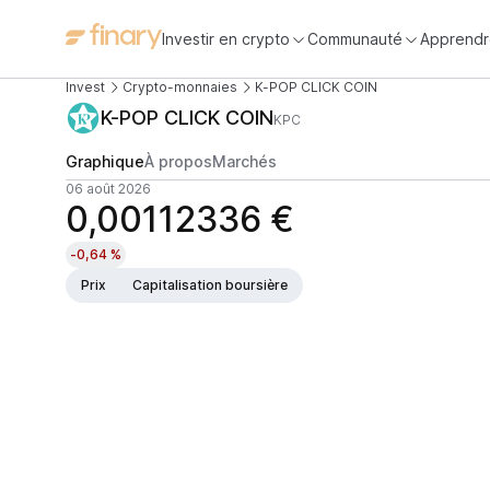
Investir en crypto
Communauté
Apprendr
Invest
Crypto-monnaies
K-POP CLICK COIN
K-POP CLICK COIN
KPC
Graphique
À propos
Marchés
06 août 2026
0,00112336 €
-0,64 %
Prix
Capitalisation boursière