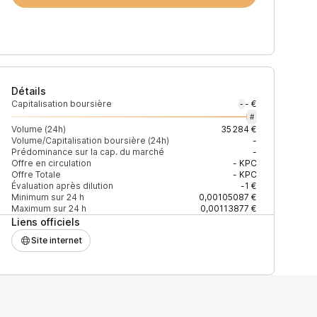
Détails
Capitalisation boursière
- €
-
#
Volume (24h)
35 284 €
Volume/Capitalisation boursière (24h)
-
Prédominance sur la cap. du marché
-
)
% du volume
Confiance
Mis à jour
Offre en circulation
-
KPC
Offre Totale
-
KPC
Évaluation après dilution
-1 €
Minimum sur 24 h
0,00105087 €
Maximum sur 24 h
0,00113877 €
Liens officiels
$
100 %
Récemment
ÉLEVÉE
Site internet