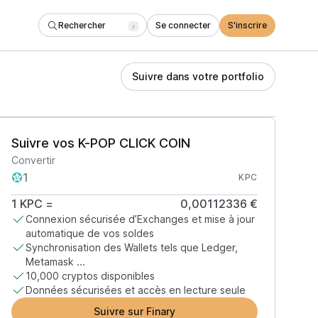
Rechercher
Se connecter
S'inscrire
/
Suivre dans votre portfolio
Suivre vos K-POP CLICK COIN
Convertir
KPC
1
KPC
=
0,00112336 €
Connexion sécurisée d’Exchanges et mise à jour
automatique de vos soldes
Synchronisation des Wallets tels que Ledger,
Metamask ...
10,000 cryptos disponibles
Données sécurisées et accès en lecture seule
Suivre sur Finary