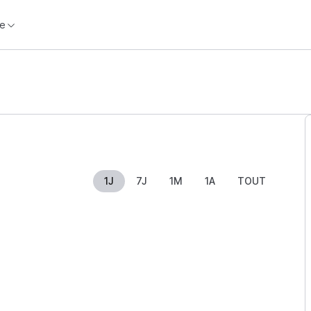
e
1J
7J
1M
1A
TOUT