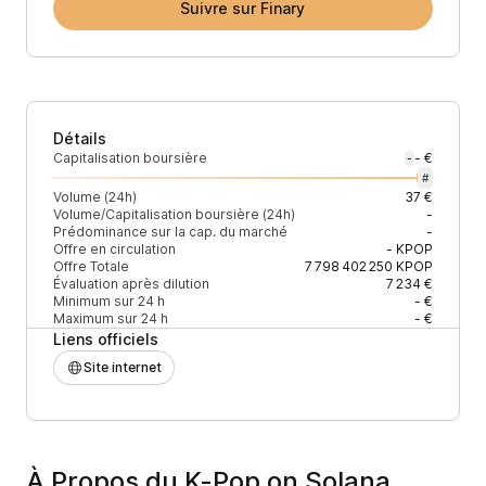
Suivre sur Finary
Détails
Capitalisation boursière
- €
-
#
Volume (24h)
37 €
Volume/Capitalisation boursière (24h)
-
Prédominance sur la cap. du marché
-
Offre en circulation
-
KPOP
Offre Totale
7 798 402 250
KPOP
Évaluation après dilution
7 234 €
Minimum sur 24 h
- €
Maximum sur 24 h
- €
Liens officiels
Site internet
À Propos du K-Pop on Solana