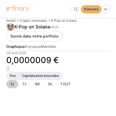
S'inscrire
Invest
Crypto-monnaies
K-Pop on Solana
K-Pop on Solana
KPOP
Suivre dans votre portfolio
Graphique
À propos
Marchés
09 août 2026
0,0000009 €
-
Prix
Capitalisation boursière
1J
7J
1M
1A
TOUT