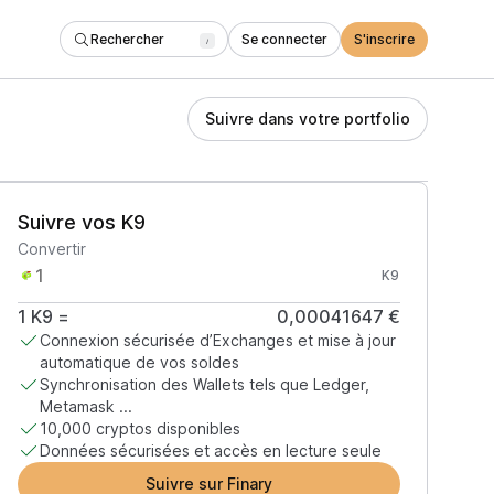
Rechercher
Se connecter
S'inscrire
/
Suivre dans votre portfolio
Suivre vos K9
Convertir
K9
1
K9
=
0,00041647 €
Connexion sécurisée d’Exchanges et mise à jour
automatique de vos soldes
Synchronisation des Wallets tels que Ledger,
Metamask ...
10,000 cryptos disponibles
Données sécurisées et accès en lecture seule
Suivre sur Finary