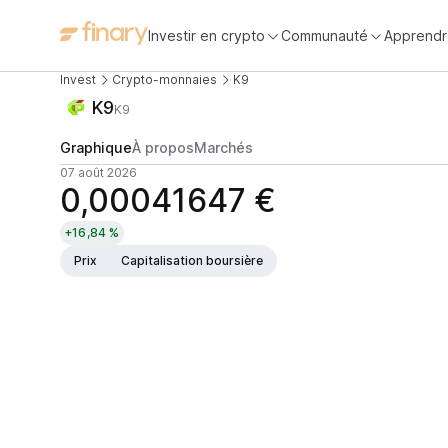
Investir en crypto
Communauté
Apprendr
Invest
Crypto-monnaies
K9
K9
K9
Graphique
À propos
Marchés
07 août 2026
0,00041647 €
+16,84 %
Prix
Capitalisation boursière