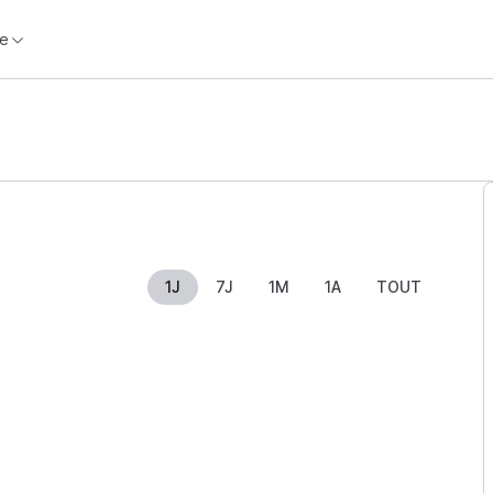
e
1J
7J
1M
1A
TOUT