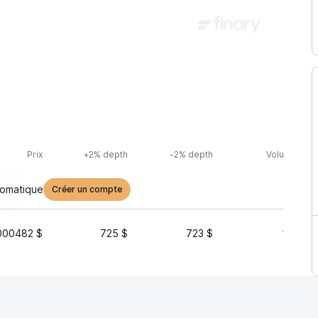
Prix
+2% depth
-2% depth
Volume (24h
tomatique
Créer un compte
000482 $
725 $
723 $
13 681 