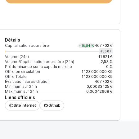
Détails
Capitalisation boursière
467 702 €
+16,84 %
#
3507
Volume (24h)
11 821 €
Volume/Capitalisation boursière (24h)
2,53 %
Prédominance sur la cap. du marché
0 %
)
% du volume
Confiance
Mis à jour
Offre en circulation
1 123 000 000
K9
Offre Totale
1 123 000 000
K9
Évaluation après dilution
467 702 €
Minimum sur 24 h
0,00033425 €
Maximum sur 24 h
0,00042668 €
Liens officiels
$
100 %
Récemment
ÉLEVÉE
Site internet
Github