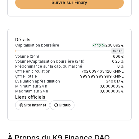
Suivre sur Finary
Détails
Capitalisation boursière
238 692 €
+1,10 %
#
4318
Volume (24h)
606 €
Volume/Capitalisation boursière (24h)
0,25 %
Prédominance sur la cap. du marché
0 %
Offre en circulation
702 009 463 120
KNINE
Offre Totale
999 999 999 999
KNINE
Évaluation après dilution
340 017 €
Minimum sur 24 h
0,0000003 €
Maximum sur 24 h
0,0000003 €
Liens officiels
Site internet
Github
À Propos du K9 Finance DAO