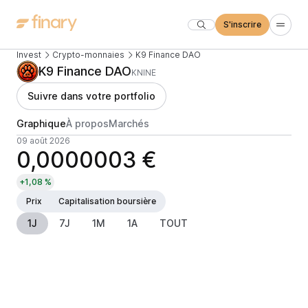
S'inscrire
Invest
Crypto-monnaies
K9 Finance DAO
K9 Finance DAO
KNINE
Suivre dans votre portfolio
Graphique
À propos
Marchés
09 août 2026
0,0000003 €
+1,08 %
Prix
Capitalisation boursière
1J
7J
1M
1A
TOUT