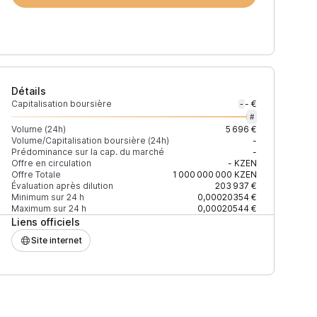
Détails
Capitalisation boursière
- €
-
#
Volume (24h)
5 696 €
Volume/Capitalisation boursière (24h)
-
Prédominance sur la cap. du marché
-
)
% du volume
Confiance
Mis à jour
Offre en circulation
-
KZEN
Offre Totale
1 000 000 000
KZEN
Évaluation après dilution
203 937 €
Minimum sur 24 h
0,00020354 €
Maximum sur 24 h
0,00020544 €
Liens officiels
$
81,59 %
Récemment
ÉLEVÉE
Site internet
$
17,51 %
Récemment
ÉLEVÉE
$
0,90 %
Récemment
ÉLEVÉE