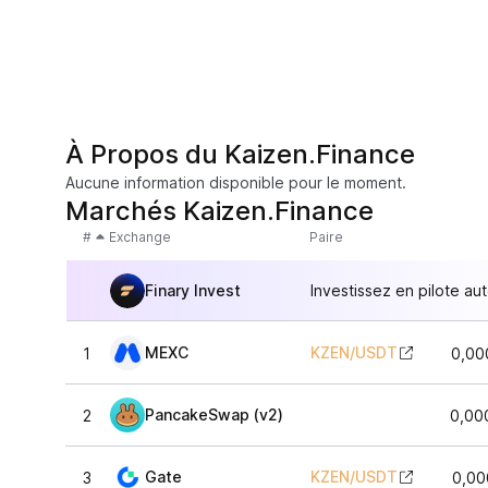
À Propos du Kaizen.Finance
Aucune information disponible pour le moment.
Marchés Kaizen.Finance
#
Exchange
Paire
Finary Invest
Investissez en pilote au
MEXC
KZEN
/
USDT
1
0,00
PancakeSwap (v2)
2
0,00
Gate
KZEN
/
USDT
3
0,00