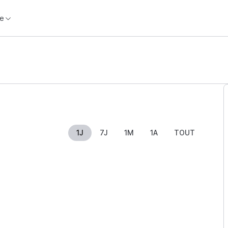
e
1J
7J
1M
1A
TOUT