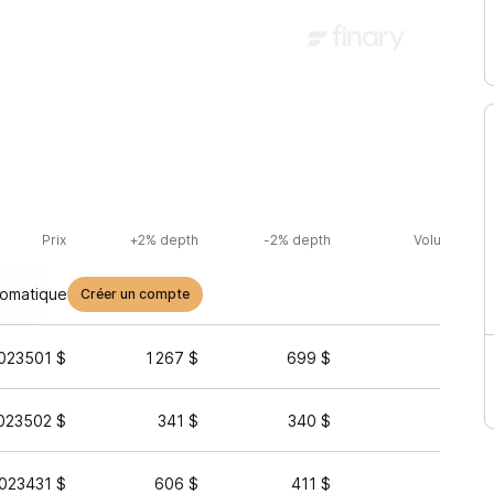
Prix
+2% depth
-2% depth
Volume (24h
tomatique
Créer un compte
023501 $
1 267 $
699 $
5 355 
023502 $
341 $
340 $
1 149 
023431 $
606 $
411 $
59 