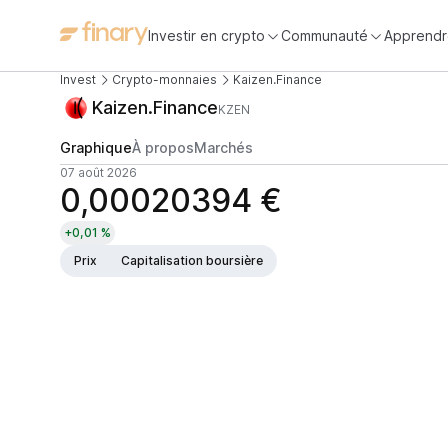
Investir en crypto
Communauté
Apprendr
Invest
Crypto-monnaies
Kaizen.Finance
Kaizen.Finance
KZEN
Graphique
À propos
Marchés
07 août 2026
0,00020394 €
+0,01 %
Prix
Capitalisation boursière