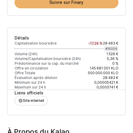
Suivre sur Finary
Détails
Capitalisation boursière
28 483 €
-17,26 %
#
10326
Volume (24h)
1 526 €
Volume/Capitalisation boursière (24h)
5,36 %
Prédominance sur la cap. du marché
0 %
Offre en circulation
145 681 001
KLO
Offre Totale
500 000 000
KLO
Évaluation après dilution
28 483 €
Minimum sur 24 h
0,00005421 €
Maximum sur 24 h
0,0000741 €
Liens officiels
Site internet
À Propos du Kalao