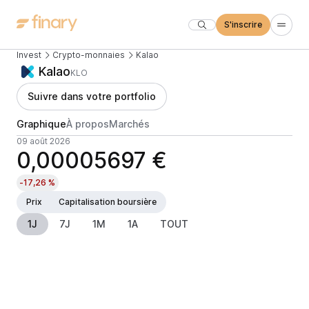
S'inscrire
Invest
Crypto-monnaies
Kalao
Kalao
KLO
Suivre dans votre portfolio
Graphique
À propos
Marchés
09 août 2026
0,00005697 €
-17,26 %
Prix
Capitalisation boursière
1J
7J
1M
1A
TOUT