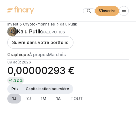
S'inscrire
Invest
Crypto-monnaies
Kalu Putik
Kalu Putik
KALUPUTICS
Suivre dans votre portfolio
Graphique
À propos
Marchés
09 août 2026
0,00000293 €
+1,32 %
Prix
Capitalisation boursière
1J
7J
1M
1A
TOUT