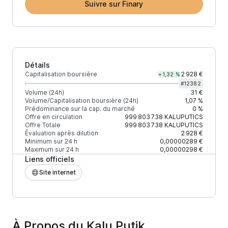
Suivre sur Finary
Détails
Capitalisation boursière
2 928 €
+1,32 %
#
12382
Volume (24h)
31 €
Volume/Capitalisation boursière (24h)
1,07 %
Prédominance sur la cap. du marché
0 %
Offre en circulation
999 803 738
KALUPUTICS
Offre Totale
999 803 738
KALUPUTICS
Évaluation après dilution
2 928 €
Minimum sur 24 h
0,00000289 €
Maximum sur 24 h
0,00000298 €
Liens officiels
Site internet
À Propos du Kalu Putik