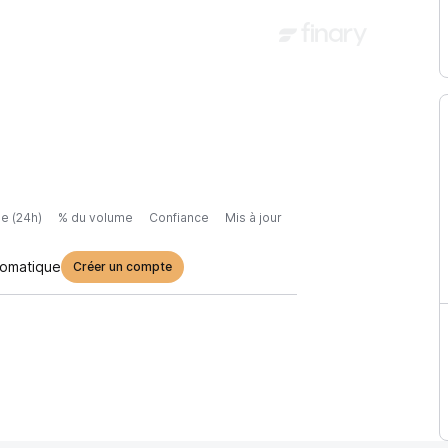
e (24h)
% du volume
Confiance
Mis à jour
tomatique
Créer un compte