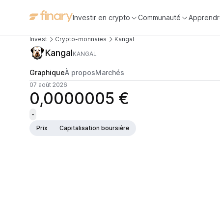
Investir en crypto
Communauté
Apprendr
Invest
Crypto-monnaies
Kangal
Kangal
KANGAL
Graphique
À propos
Marchés
07 août 2026
0,0000005 €
-
Prix
Capitalisation boursière