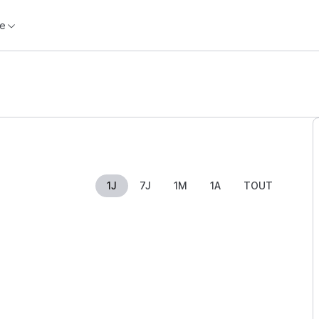
e
1J
7J
1M
1A
TOUT