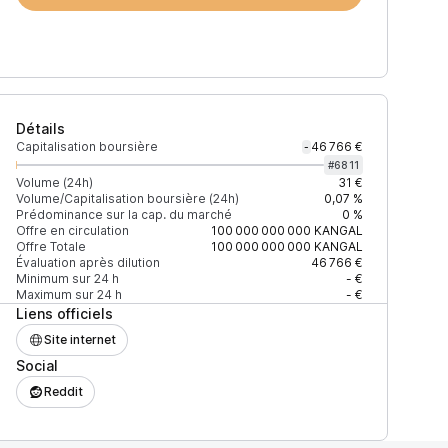
Détails
Capitalisation boursière
46 766 €
-
#
6811
Volume (24h)
31 €
Volume/Capitalisation boursière (24h)
0,07 %
Prédominance sur la cap. du marché
0 %
Offre en circulation
100 000 000 000
KANGAL
Offre Totale
100 000 000 000
KANGAL
Évaluation après dilution
46 766 €
Minimum sur 24 h
- €
Maximum sur 24 h
- €
Liens officiels
Site internet
Social
Reddit