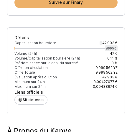
Suivre sur Finary
Détails
Capitalisation boursière
42 903 €
-
#
6950
Volume (24h)
47 €
Volume/Capitalisation boursière (24h)
0,11 %
Prédominance sur la cap. du marché
0 %
Offre en circulation
9 999 562
YE
Offre Totale
9 999 562
YE
Évaluation après dilution
42 903 €
Minimum sur 24 h
0,00427077 €
Maximum sur 24 h
0,00438674 €
Liens officiels
Site internet
À Propos du Kanye