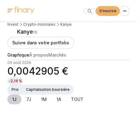
S'inscrire
Invest
Crypto-monnaies
Kanye
Kanye
YE
Suivre dans votre portfolio
Graphique
À propos
Marchés
06 août 2026
0,0042905 €
-2,16 %
Prix
Capitalisation boursière
1J
7J
1M
1A
TOUT