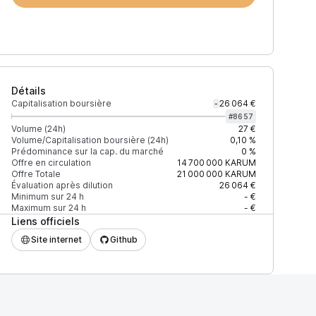
Détails
Capitalisation boursière
26 064 €
-
#
8657
Volume (24h)
27 €
Volume/Capitalisation boursière (24h)
0,10 %
Prédominance sur la cap. du marché
0 %
)
% du volume
Confiance
Mis à jour
Offre en circulation
14 700 000
KARUM
Offre Totale
21 000 000
KARUM
Évaluation après dilution
26 064 €
Minimum sur 24 h
- €
Maximum sur 24 h
- €
Liens officiels
$
100 %
Récemment
ÉLEVÉE
Site internet
Github