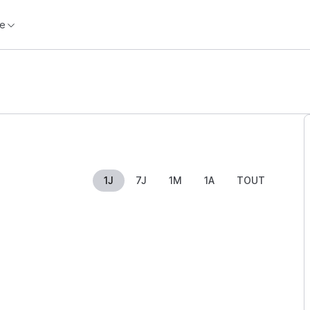
e
1J
7J
1M
1A
TOUT