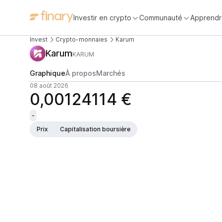
Investir en crypto
Communauté
Apprendr
Invest
Crypto-monnaies
Karum
Karum
KARUM
Graphique
À propos
Marchés
08 août 2026
0,00124114 €
-
Prix
Capitalisation boursière