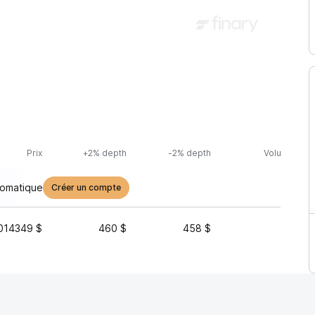
Prix
+2% depth
-2% depth
Volume (24h
tomatique
Créer un compte
014349 $
460 $
458 $
31 