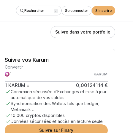
Rechercher
Se connecter
S'inscrire
/
Suivre dans votre portfolio
Suivre vos Karum
Convertir
KARUM
1
KARUM
=
0,00124114 €
Connexion sécurisée d’Exchanges et mise à jour
automatique de vos soldes
Synchronisation des Wallets tels que Ledger,
Metamask ...
10,000 cryptos disponibles
Données sécurisées et accès en lecture seule
Suivre sur Finary