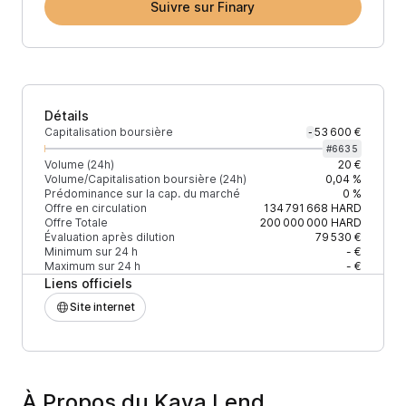
Suivre sur Finary
Détails
Capitalisation boursière
53 600 €
-
#
6635
Volume (24h)
20 €
Volume/Capitalisation boursière (24h)
0,04 %
Prédominance sur la cap. du marché
0 %
Offre en circulation
134 791 668
HARD
Offre Totale
200 000 000
HARD
Évaluation après dilution
79 530 €
Minimum sur 24 h
- €
Maximum sur 24 h
- €
Liens officiels
Site internet
À Propos du Kava Lend