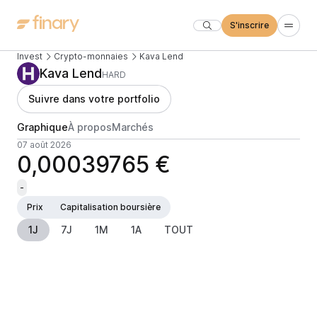
S'inscrire
Invest
Crypto-monnaies
Kava Lend
Kava Lend
HARD
Suivre dans votre portfolio
Graphique
À propos
Marchés
07 août 2026
0,00039765 €
-
Prix
Capitalisation boursière
1J
7J
1M
1A
TOUT