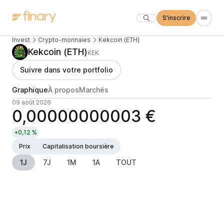
S'inscrire
Invest
Crypto-monnaies
Kekcoin (ETH)
Kekcoin (ETH)
KEK
Suivre dans votre portfolio
Graphique
À propos
Marchés
09 août 2026
0,00000000003 €
+0,12 %
Prix
Capitalisation boursière
1J
7J
1M
1A
TOUT