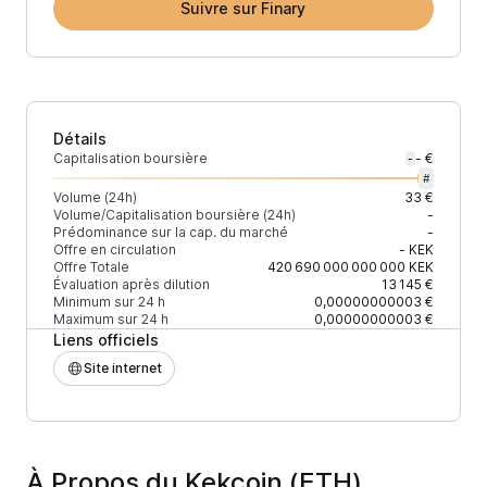
Suivre sur Finary
Détails
Capitalisation boursière
- €
-
#
Volume (24h)
33 €
Volume/Capitalisation boursière (24h)
-
Prédominance sur la cap. du marché
-
Offre en circulation
-
KEK
Offre Totale
420 690 000 000 000
KEK
Évaluation après dilution
13 145 €
Minimum sur 24 h
0,00000000003 €
Maximum sur 24 h
0,00000000003 €
Liens officiels
Site internet
À Propos du Kekcoin (ETH)