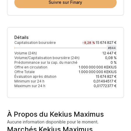
Suivre sur Finary
Détails
Capitalisation boursière
15 674 827 €
-8,28 %
#
844
Volume (24h)
12 447 €
Volume/Capitalisation boursière (24h)
0,08 %
Prédominance sur la cap. du marché
0 %
Offre en circulation
1 000 000 000
KEKIUS
Offre Totale
1 000 000 000
KEKIUS
Évaluation après dilution
15 674 827 €
Minimum sur 24 h
0,01494517 €
Maximum sur 24 h
0,01772377 €
À Propos du Kekius Maximus
Aucune information disponible pour le moment.
Marchés Kekius Maximus