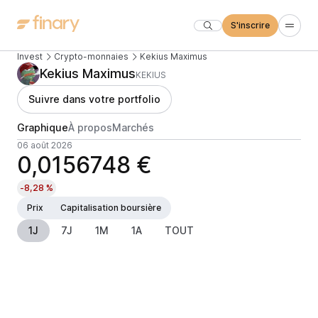
S'inscrire
Invest
Crypto-monnaies
Kekius Maximus
Kekius Maximus
KEKIUS
Suivre dans votre portfolio
Graphique
À propos
Marchés
06 août 2026
0,0156748 €
-8,28 %
Prix
Capitalisation boursière
1J
7J
1M
1A
TOUT