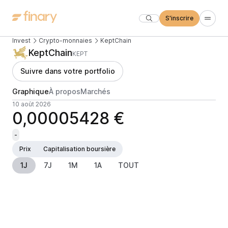
S'inscrire
Invest
Crypto-monnaies
KeptChain
KeptChain
KEPT
Suivre dans votre portfolio
Graphique
À propos
Marchés
10 août 2026
0,00005428 €
-
Prix
Capitalisation boursière
1J
7J
1M
1A
TOUT