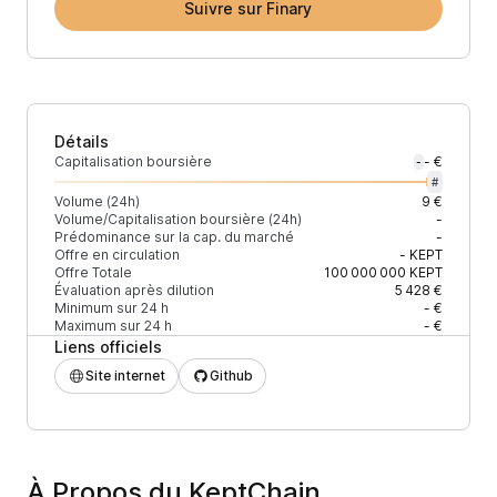
Suivre sur Finary
Détails
Capitalisation boursière
- €
-
#
Volume (24h)
9 €
Volume/Capitalisation boursière (24h)
-
Prédominance sur la cap. du marché
-
Offre en circulation
-
KEPT
Offre Totale
100 000 000
KEPT
Évaluation après dilution
5 428 €
Minimum sur 24 h
- €
Maximum sur 24 h
- €
Liens officiels
Site internet
Github
À Propos du KeptChain