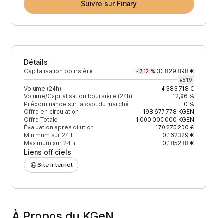
Suivre sur Finary
Détails
Capitalisation boursière
33 829 898 €
-7,12 %
#
519
Volume (24h)
4 383 718 €
Volume/Capitalisation boursière (24h)
12,96 %
Prédominance sur la cap. du marché
0 %
Offre en circulation
198 677 778
KGEN
Offre Totale
1 000 000 000
KGEN
Évaluation après dilution
170 275 200 €
Minimum sur 24 h
0,162329 €
Maximum sur 24 h
0,185288 €
Liens officiels
Site internet
À Propos du KGeN