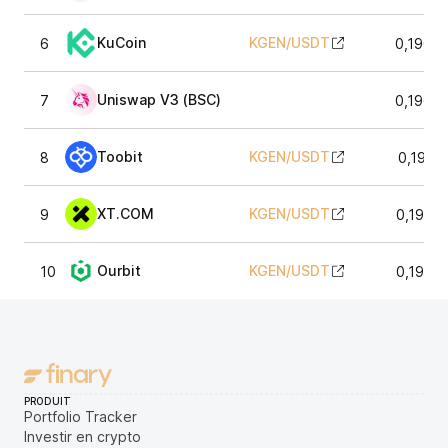
KuCoin
KGEN
/
USDT
6
0,1966
Uniswap V3 (BSC)
7
0,1965
Toobit
KGEN
/
USDT
8
0,1961
XT.COM
KGEN
/
USDT
9
0,1963
Ourbit
KGEN
/
USDT
10
0,1963
PRODUIT
Portfolio Tracker
Investir en crypto