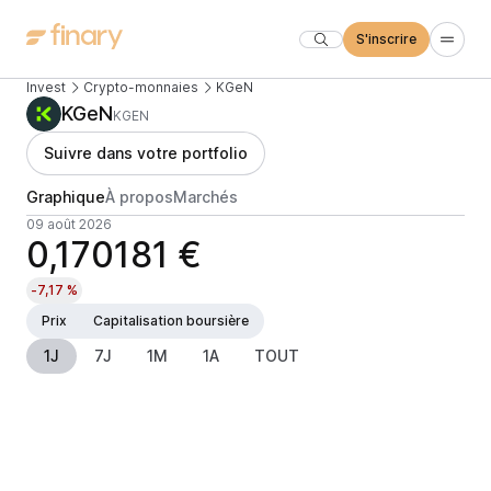
S'inscrire
Invest
Crypto-monnaies
KGeN
KGeN
KGEN
Suivre dans votre portfolio
Graphique
À propos
Marchés
09 août 2026
0,170181 €
-7,17 %
Prix
Capitalisation boursière
1J
7J
1M
1A
TOUT