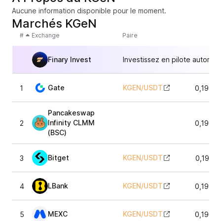
Aucune information disponible pour le moment.
Marchés KGeN
#
Exchange
Paire
Finary Invest
Investissez en pilote automat
Gate
KGEN
/
USDT
1
0,1958
Pancakeswap
Infinity CLMM
2
0,1960
(BSC)
Bitget
KGEN
/
USDT
3
0,1963
LBank
KGEN
/
USDT
4
0,1957
MEXC
KGEN
/
USDT
5
0,1964