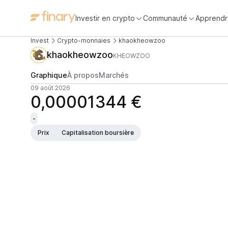
Investir en crypto
Communauté
Apprendr
Invest
Crypto-monnaies
khaokheowzoo
khaokheowzoo
KHEOWZOO
Graphique
À propos
Marchés
09 août 2026
0,00001344 €
-
Prix
Capitalisation boursière