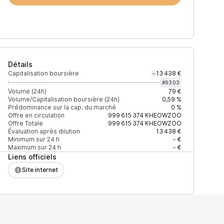
Détails
Capitalisation boursière
13 438 €
-
#
9303
Volume (24h)
79 €
Volume/Capitalisation boursière (24h)
0,59 %
Prédominance sur la cap. du marché
0 %
)
% du volume
Confiance
Mis à jour
Offre en circulation
999 615 374
KHEOWZOO
Offre Totale
999 615 374
KHEOWZOO
Évaluation après dilution
13 438 €
Minimum sur 24 h
- €
Maximum sur 24 h
- €
Liens officiels
$
100 %
Récemment
ÉLEVÉE
Site internet