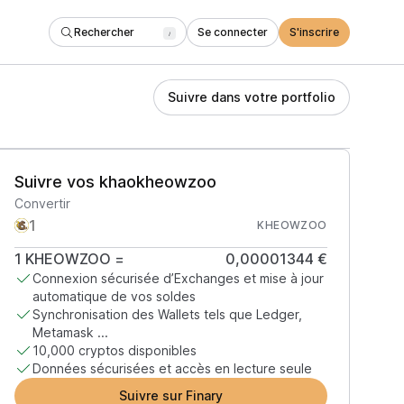
Rechercher
Se connecter
S'inscrire
/
Suivre dans votre portfolio
Suivre vos khaokheowzoo
Convertir
KHEOWZOO
1
KHEOWZOO
=
0,00001344 €
Connexion sécurisée d’Exchanges et mise à jour
automatique de vos soldes
Synchronisation des Wallets tels que Ledger,
Metamask ...
10,000 cryptos disponibles
Données sécurisées et accès en lecture seule
Suivre sur Finary