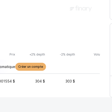
Prix
+2% depth
-2% depth
Volume (24h
tomatique
Créer un compte
001554 $
304 $
303 $
91 