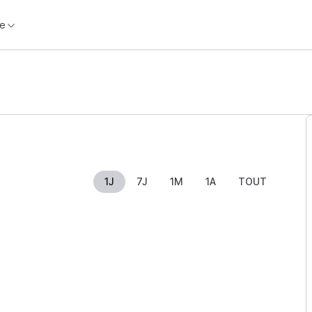
e
1J
7J
1M
1A
TOUT