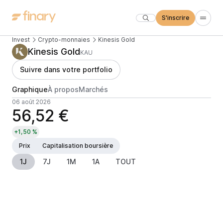
S'inscrire
Invest
Crypto-monnaies
Kinesis Gold
Kinesis Gold
KAU
Suivre dans votre portfolio
Graphique
À propos
Marchés
06 août 2026
56,52 €
+1,50 %
Prix
Capitalisation boursière
1J
7J
1M
1A
TOUT