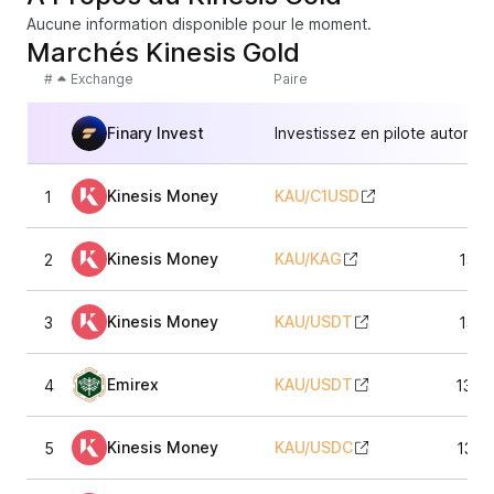
Aucune information disponible pour le moment.
Marchés Kinesis Gold
#
Exchange
Paire
Finary Invest
Investissez en pilote automat
Kinesis Money
KAU
/
C1USD
1
65
Kinesis Money
KAU
/
KAG
2
135,
Kinesis Money
KAU
/
USDT
3
135,
Emirex
KAU
/
USDT
4
136,
Kinesis Money
KAU
/
USDC
5
135,