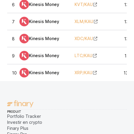
Kinesis Money
KVT
/
KAU
6
135,
Kinesis Money
XLM
/
KAU
7
135,
Kinesis Money
XDC
/
KAU
8
135,
Kinesis Money
LTC
/
KAU
9
137,
Kinesis Money
XRP
/
KAU
10
136,
PRODUIT
Portfolio Tracker
Investir en crypto
Finary Plus