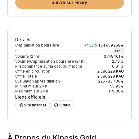
Suivre sur Finary
Détails
Capitalisation boursière
134 859 258 €
+1,50 %
#
120
Volume (24h)
3 748 101 €
Volume/Capitalisation boursière (24h)
2,78 %
Prédominance sur la cap. du marché
0,01 %
Offre en circulation
2 386 228
KAU
Offre Totale
2 386 228
KAU
Évaluation après dilution
225 783 786 €
Minimum sur 24 h
55,93 €
Maximum sur 24 h
119,86 €
Liens officiels
Site internet
Github
À Propos du Kinesis Gold