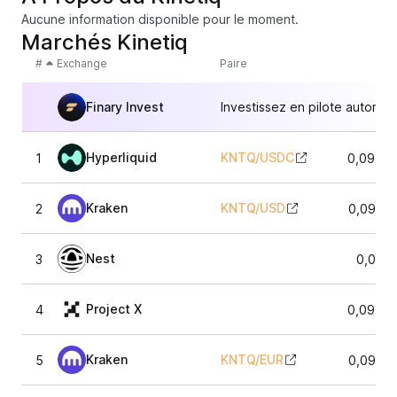
Aucune information disponible pour le moment.
Marchés Kinetiq
#
Exchange
Paire
Finary Invest
Investissez en pilote automat
Hyperliquid
KNTQ
/
USDC
1
0,09780
Kraken
KNTQ
/
USD
2
0,0959
Nest
3
0,096
Project X
4
0,09556
Kraken
KNTQ
/
EUR
5
0,0974