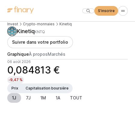
S'inscrire
Invest
Crypto-monnaies
Kinetiq
Kinetiq
KNTQ
Suivre dans votre portfolio
Graphique
À propos
Marchés
06 août 2026
0,084813 €
-9,47 %
Prix
Capitalisation boursière
1J
7J
1M
1A
TOUT