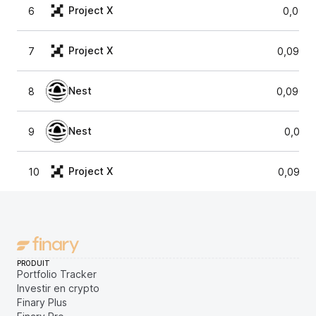
Project X
6
0,098
Project X
7
0,0957
Nest
8
0,09644
Nest
9
0,097
Project X
10
0,0965
PRODUIT
Portfolio Tracker
Investir en crypto
Finary Plus