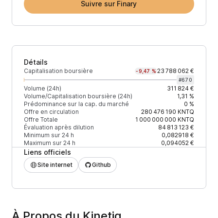
Suivre sur Finary
Détails
Capitalisation boursière
23 788 062 €
-9,47 %
#
670
Volume (24h)
311 824 €
Volume/Capitalisation boursière (24h)
1,31 %
Prédominance sur la cap. du marché
0 %
Offre en circulation
280 476 190
KNTQ
Offre Totale
1 000 000 000
KNTQ
Évaluation après dilution
84 813 123 €
Minimum sur 24 h
0,082918 €
Maximum sur 24 h
0,094052 €
Liens officiels
Site internet
Github
À Propos du Kinetiq