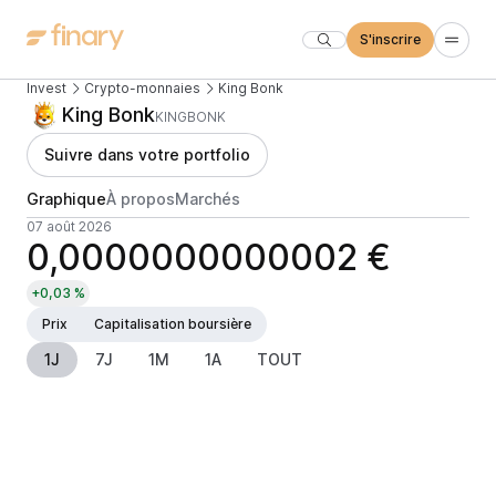
S'inscrire
Invest
Crypto-monnaies
King Bonk
King Bonk
KINGBONK
Suivre dans votre portfolio
Graphique
À propos
Marchés
07 août 2026
0,0000000000002 €
+0,03 %
Prix
Capitalisation boursière
1J
7J
1M
1A
TOUT