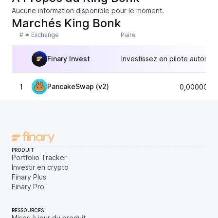
Aucune information disponible pour le moment.
Marchés King Bonk
#
Exchange
Paire
Finary Invest
Investissez en pilote automat
PancakeSwap (v2)
1
0,0000000
PRODUIT
Portfolio Tracker
Investir en crypto
Finary Plus
Finary Pro
RESSOURCES
Mises à jour du produit