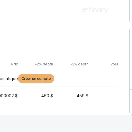
Prix
+2% depth
-2% depth
Volume (24h
tomatique
Créer un compte
000002 $
460 $
459 $
3 