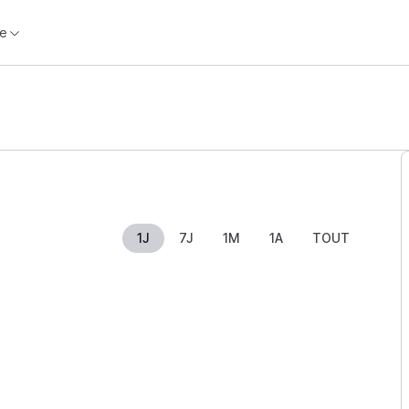
e
1J
7J
1M
1A
TOUT