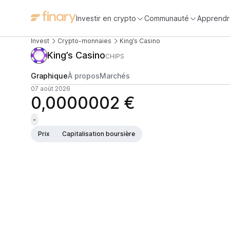
Investir en crypto
Communauté
Apprendr
Invest
Crypto-monnaies
King’s Casino
King’s Casino
CHIPS
Graphique
À propos
Marchés
07 août 2026
0,0000002 €
-
Prix
Capitalisation boursière