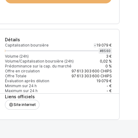
Détails
Capitalisation boursière
19 079 €
-
#
8560
Volume (24h)
3 €
Volume/Capitalisation boursière (24h)
0,02 %
Prédominance sur la cap. du marché
0 %
)
% du volume
Confiance
Mis à jour
Offre en circulation
97 613 303 600
CHIPS
Offre Totale
97 613 303 600
CHIPS
Évaluation après dilution
19 079 €
Minimum sur 24 h
- €
Maximum sur 24 h
- €
Liens officiels
$
100 %
Récemment
ÉLEVÉE
Site internet