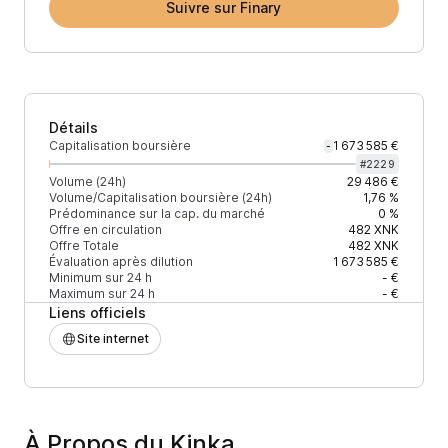
Suivre sur Finary
Détails
Capitalisation boursière
1 673 585 €
-
#
2229
Volume (24h)
29 486 €
Volume/Capitalisation boursière (24h)
1,76 %
Prédominance sur la cap. du marché
0 %
Offre en circulation
482
XNK
Offre Totale
482
XNK
Évaluation après dilution
1 673 585 €
Minimum sur 24 h
- €
Maximum sur 24 h
- €
Liens officiels
Site internet
À Propos du Kinka