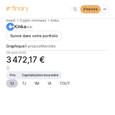
S'inscrire
Invest
Crypto-monnaies
Kinka
Kinka
XNK
Suivre dans votre portfolio
Graphique
À propos
Marchés
08 août 2026
3 472,17 €
-
Prix
Capitalisation boursière
1J
7J
1M
1A
TOUT