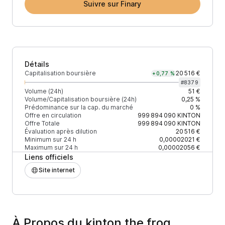
Suivre sur Finary
Détails
Capitalisation boursière
20 516 €
+0,77 %
#
8379
Volume (24h)
51 €
Volume/Capitalisation boursière (24h)
0,25 %
Prédominance sur la cap. du marché
0 %
Offre en circulation
999 894 090
KINTON
Offre Totale
999 894 090
KINTON
Évaluation après dilution
20 516 €
Minimum sur 24 h
0,00002021 €
Maximum sur 24 h
0,00002056 €
Liens officiels
Site internet
À Propos du kinton the frog