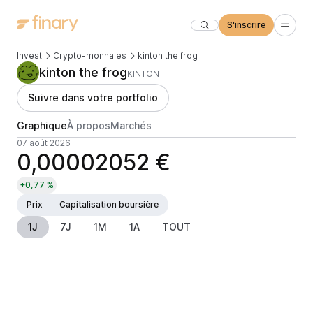
S'inscrire
Invest
Crypto-monnaies
kinton the frog
kinton the frog
KINTON
Suivre dans votre portfolio
Graphique
À propos
Marchés
07 août 2026
0,00002052 €
+0,77 %
Prix
Capitalisation boursière
1J
7J
1M
1A
TOUT