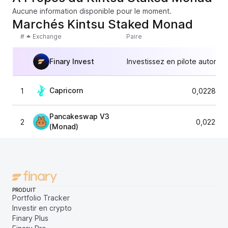
Aucune information disponible pour le moment.
Marchés Kintsu Staked Monad
#
Exchange
Paire
Finary Invest
Investissez en pilote automat
Capricorn
1
0,022892
Pancakeswap V3
2
0,02280
(Monad)
PRODUIT
Portfolio Tracker
Investir en crypto
Finary Plus