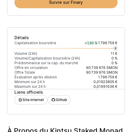
Suivre sur Finary
Détails
Capitalisation boursière
1 796 759 €
+1,90 %
#
Volume (24h)
11 €
Volume/Capitalisation boursière (24h)
0 %
Prédominance sur la cap. du marché
0 %
Offre en circulation
90 739 976
SMON
Offre Totale
90 739 976
SMON
Évaluation après dilution
1 796 759 €
Minimum sur 24 h
0,01923805 €
Maximum sur 24 h
0,01991636 €
Liens officiels
Site internet
Github
À Propos du Kintsu Staked Monad