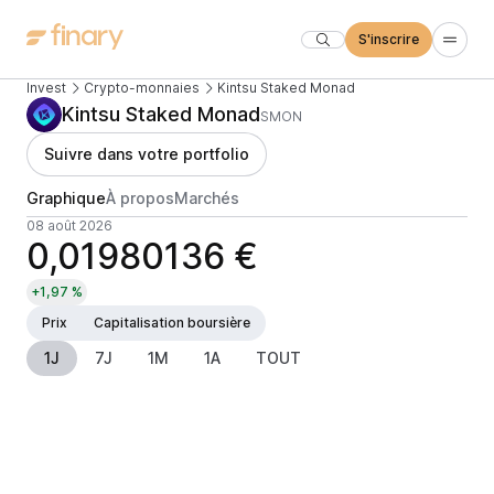
S'inscrire
Invest
Crypto-monnaies
Kintsu Staked Monad
Kintsu Staked Monad
SMON
Suivre dans votre portfolio
Graphique
À propos
Marchés
08 août 2026
0,01980136 €
+1,97 %
Prix
Capitalisation boursière
1J
7J
1M
1A
TOUT