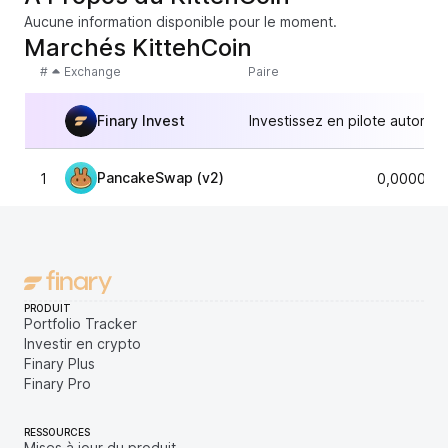
Aucune information disponible pour le moment.
Marchés KittehCoin
#
Exchange
Paire
Finary Invest
Investissez en pilote automat
PancakeSwap (v2)
1
0,000012
PRODUIT
Portfolio Tracker
Investir en crypto
Finary Plus
Finary Pro
RESSOURCES
Mises à jour du produit