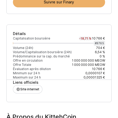
Suivre sur Finary
Détails
Capitalisation boursière
10 766 €
-18,71 %
#
9765
Volume (24h)
704 €
Volume/Capitalisation boursière (24h)
6,54 %
Prédominance sur la cap. du marché
0 %
Offre en circulation
1 000 000 000
MEOW
Offre Totale
1 000 000 000
MEOW
Évaluation après dilution
10 766 €
Minimum sur 24 h
0,0000107 €
Maximum sur 24 h
0,00001325 €
Liens officiels
Site internet
À Propos du KittehCoin