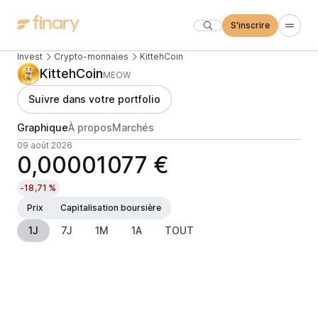
S'inscrire
Invest
Crypto-monnaies
KittehCoin
KittehCoin
MEOW
Suivre dans votre portfolio
Graphique
À propos
Marchés
09 août 2026
0,00001077 €
-18,71 %
Prix
Capitalisation boursière
1J
7J
1M
1A
TOUT