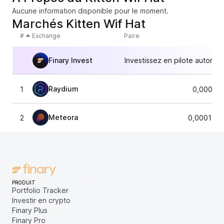
Aucune information disponible pour le moment.
Marchés Kitten Wif Hat
#
Exchange
Paire
Finary Invest
Investissez en pilote automat
Raydium
1
0,00019
Meteora
2
0,0001999
PRODUIT
Portfolio Tracker
Investir en crypto
Finary Plus
Finary Pro