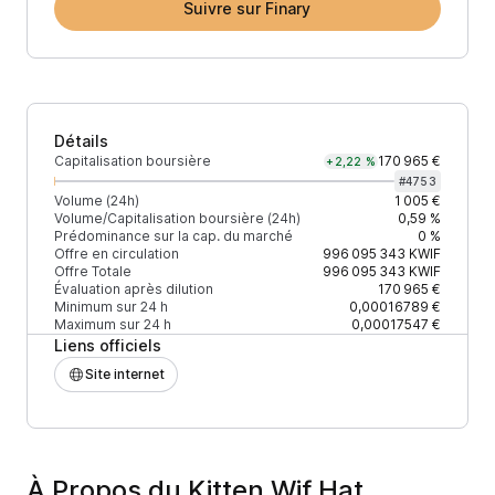
Suivre sur Finary
Détails
Capitalisation boursière
170 965 €
+2,22 %
#
4753
Volume (24h)
1 005 €
Volume/Capitalisation boursière (24h)
0,59 %
Prédominance sur la cap. du marché
0 %
Offre en circulation
996 095 343
KWIF
Offre Totale
996 095 343
KWIF
Évaluation après dilution
170 965 €
Minimum sur 24 h
0,00016789 €
Maximum sur 24 h
0,00017547 €
Liens officiels
Site internet
À Propos du Kitten Wif Hat