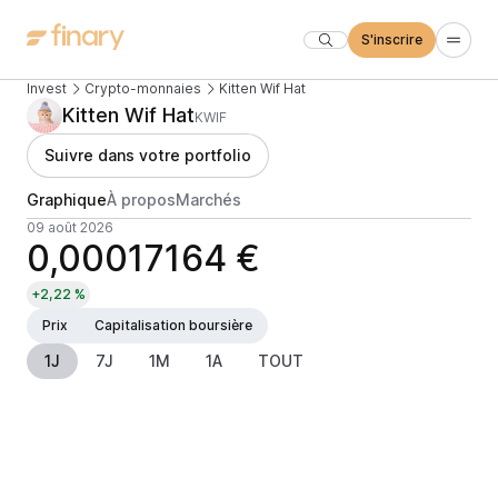
S'inscrire
Invest
Crypto-monnaies
Kitten Wif Hat
Kitten Wif Hat
KWIF
Suivre dans votre portfolio
Graphique
À propos
Marchés
09 août 2026
0,00017164 €
+2,22 %
Prix
Capitalisation boursière
1J
7J
1M
1A
TOUT