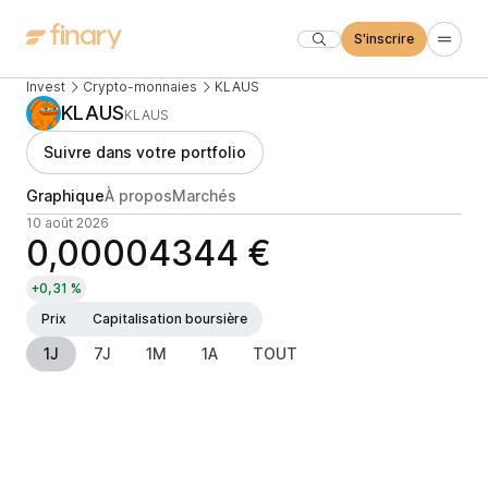
S'inscrire
Invest
Crypto-monnaies
KLAUS
KLAUS
KLAUS
Suivre dans votre portfolio
Graphique
À propos
Marchés
10 août 2026
0,00004344 €
+0,31 %
Prix
Capitalisation boursière
1J
7J
1M
1A
TOUT