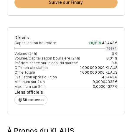
Suivre sur Finary
Détails
Capitalisation boursière
43 443 €
+0,31 %
#
6974
Volume (24h)
5 €
Volume/Capitalisation boursière (24h)
0,01 %
Prédominance sur la cap. du marché
0 %
Offre en circulation
1 000 000 000
KLAUS
Offre Totale
1 000 000 000
KLAUS
Évaluation après dilution
43 443 €
Minimum sur 24 h
0,00004332 €
Maximum sur 24 h
0,00004377 €
Liens officiels
Site internet
À Propos du KLAUS