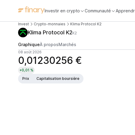
Investir en crypto
Communauté
Apprendr
Invest
Crypto-monnaies
Klima Protocol K2
Klima Protocol K2
K2
Graphique
À propos
Marchés
08 août 2026
0,01230256 €
+0,01 %
Prix
Capitalisation boursière