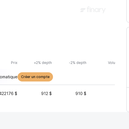
Prix
+2% depth
-2% depth
Volume (24h
tomatique
Créer un compte
422176 $
912 $
910 $
2 