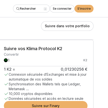
Rechercher
Se connecter
S'inscrire
/
Suivre dans votre portfolio
Suivre vos Klima Protocol K2
Convertir
K2
1
K2
=
0,01230256 €
Connexion sécurisée d’Exchanges et mise à jour
automatique de vos soldes
Synchronisation des Wallets tels que Ledger,
Metamask ...
10,000 cryptos disponibles
Données sécurisées et accès en lecture seule
Suivre sur Finary