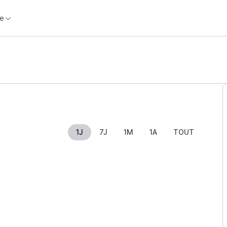
e
1J
7J
1M
1A
TOUT