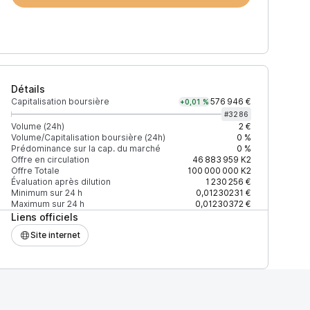
Détails
Capitalisation boursière
576 946 €
+0,01 %
#
3286
Volume (24h)
2 €
Volume/Capitalisation boursière (24h)
0 %
Prédominance sur la cap. du marché
0 %
)
% du volume
Confiance
Mis à jour
Offre en circulation
46 883 959
K2
Offre Totale
100 000 000
K2
Évaluation après dilution
1 230 256 €
Minimum sur 24 h
0,01230231 €
Maximum sur 24 h
0,01230372 €
Liens officiels
$
100 %
Récemment
ÉLEVÉE
Site internet