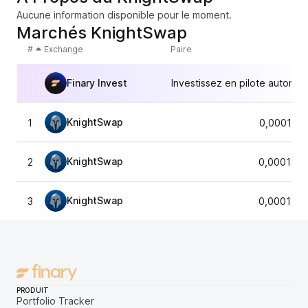
Aucune information disponible pour le moment.
Marchés KnightSwap
#
Exchange
Paire
Finary Invest
Investissez en pilote automat
KnightSwap
1
0,000185
KnightSwap
2
0,0001857
KnightSwap
3
0,0001855
PRODUIT
Portfolio Tracker