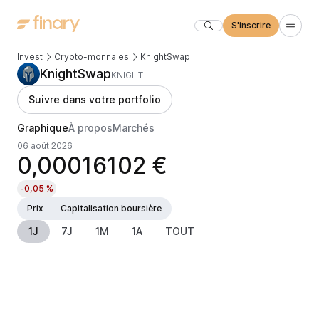
S'inscrire
Invest
Crypto-monnaies
KnightSwap
KnightSwap
KNIGHT
Suivre dans votre portfolio
Graphique
À propos
Marchés
06 août 2026
0,00016102 €
-0,05 %
Prix
Capitalisation boursière
1J
7J
1M
1A
TOUT