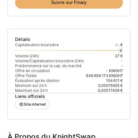
Suivre sur Finary
Détails
Capitalisation boursière
- €
-
#
Volume (24h)
27 €
Volume/Capitalisation boursière (24h)
-
Prédominance sur la cap. du marché
-
Offre en circulation
-
KNIGHT
Offre Totale
649 659 173
KNIGHT
Évaluation après dilution
104 611 €
Minimum sur 24 h
0,00015925 €
Maximum sur 24 h
0,00017409 €
Liens officiels
Site internet
À Propos du KnightSwap