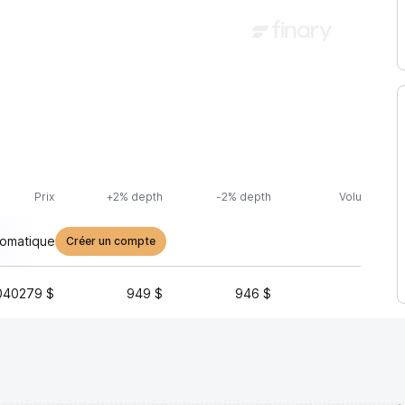
Prix
+2% depth
-2% depth
Volume (24h
tomatique
Créer un compte
040279 $
949 $
946 $
22 