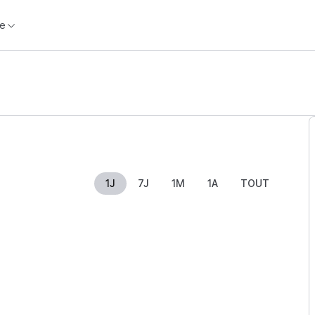
e
1J
7J
1M
1A
TOUT