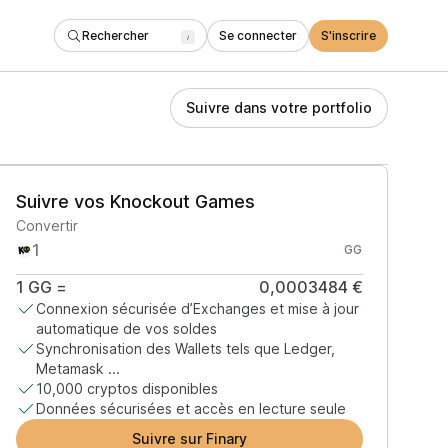
Rechercher
Se connecter
S'inscrire
/
Suivre dans votre portfolio
Suivre vos Knockout Games
Convertir
GG
1
GG
=
0,0003484 €
Connexion sécurisée d’Exchanges et mise à jour
automatique de vos soldes
Synchronisation des Wallets tels que Ledger,
Metamask ...
10,000 cryptos disponibles
Données sécurisées et accès en lecture seule
Suivre sur Finary