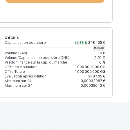
Détails
Capitalisation boursière
348 405 €
+2,35 %
#
3838
Volume (24h)
19 €
Volume/Capitalisation boursière (24h)
0,01 %
Prédominance sur la cap. du marché
0 %
)
% du volume
Confiance
Mis à jour
Offre en circulation
1 000 000 000
GG
Offre Totale
1 000 000 000
GG
Évaluation après dilution
348 405 €
Minimum sur 24 h
0,00033987 €
Maximum sur 24 h
0,00035043 €
$
100 %
Récemment
ÉLEVÉE