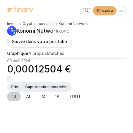
S'inscrire
Invest
Crypto-monnaies
Konomi Network
Konomi Network
KONO
Suivre dans votre portfolio
Graphique
À propos
Marchés
09 août 2026
0,00012504 €
-
Prix
Capitalisation boursière
1J
7J
1M
1A
TOUT