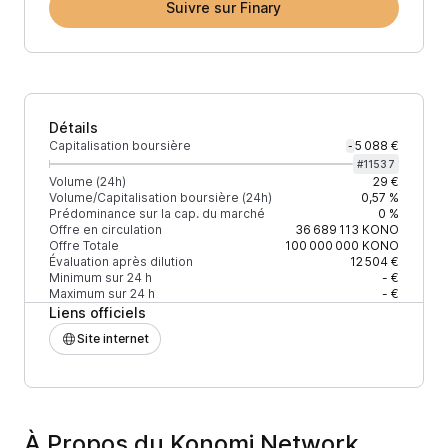
Suivre sur Finary
Détails
Capitalisation boursière
5 088 €
-
#
11537
Volume (24h)
29 €
Volume/Capitalisation boursière (24h)
0,57 %
Prédominance sur la cap. du marché
0 %
Offre en circulation
36 689 113
KONO
Offre Totale
100 000 000
KONO
Évaluation après dilution
12 504 €
Minimum sur 24 h
- €
Maximum sur 24 h
- €
Liens officiels
Site internet
À Propos du Konomi Network